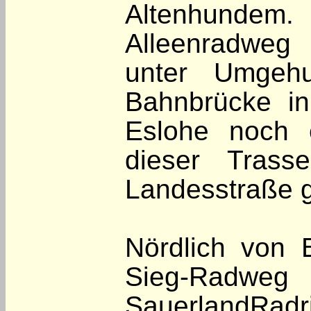
Altenhund
Alleenradw
unter Umgehu
Bahnbrücke in
Eslohe noch 
dieser Tras
Landesstraße g
Nördlich von B
Sieg-Ra
SauerlandRadr