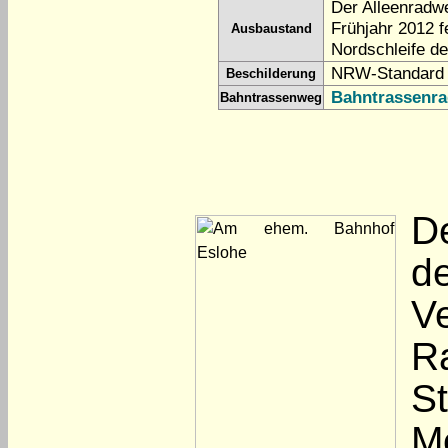
Der Alleenrad
Frühjahr 2012 fe
Ausbaustand
Nordschleife d
NRW-Standard 
Beschilderung
Bahntrassenra
Bahntrassenweg
D
d
V
R
S
M