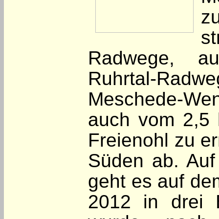
z
s
Radwege, a
Ruhrtal-Ra
Meschede-We
auch vom 2,5 
Freienohl zu er
Süden ab. Auf
geht es auf de
2012 in drei B